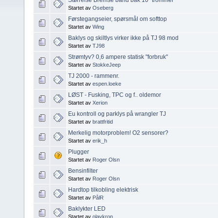
Startet av
Oseberg
Førstegangseier, spørsmål om softtop
Startet av
Wing
Baklys og skiltlys virker ikke på TJ 98 mod
Startet av
TJ98
Strømtyv? 0,6 ampere statisk "forbruk"
Startet av
StokkeJeep
TJ 2000 - rammenr.
Startet av
espen.loeke
LØST - Fusking, TPC og f.. oldemor
Startet av
Xerion
Eu kontroll og parklys på wrangler TJ
Startet av
brattfritid
Merkelig motorproblem! O2 sensorer?
Startet av
erik_h
Plugger
Startet av
Roger Olsn
Bensinfilter
Startet av
Roger Olsn
Hardtop tilkobling elektrisk
Startet av
PålR
Baklykter LED
Startet av
olavkron