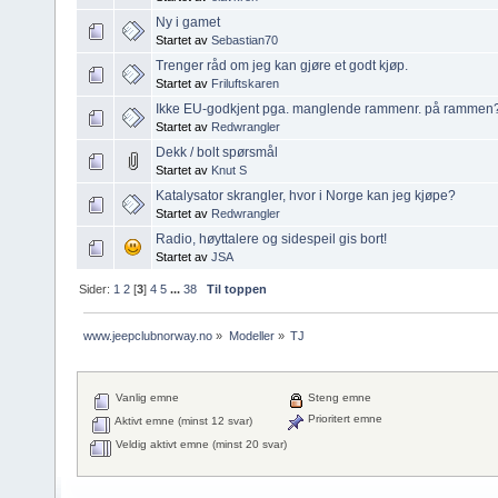
Ny i gamet
Startet av
Sebastian70
Trenger råd om jeg kan gjøre et godt kjøp.
Startet av
Friluftskaren
Ikke EU-godkjent pga. manglende rammenr. på rammen?
Startet av
Redwrangler
Dekk / bolt spørsmål
Startet av
Knut S
Katalysator skrangler, hvor i Norge kan jeg kjøpe?
Startet av
Redwrangler
Radio, høyttalere og sidespeil gis bort!
Startet av
JSA
Sider:
1
2
[
3
]
4
5
...
38
Til toppen
www.jeepclubnorway.no
»
Modeller
»
TJ 
Vanlig emne
Steng emne
Prioritert emne
Aktivt emne (minst 12 svar)
Veldig aktivt emne (minst 20 svar)