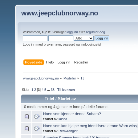
www.jeepclubnorway.no
Velkommen,
Gjest
. Vennligst
logg inn
eller
registrer deg
.
Logg inn med brukernavn, passord og innloggingstid
Hovedside
Hjelp
Logg inn
Registrer
www.jeepclubnorway.no
»
Modeller
»
TJ 
Sider:
1
2
[
3
]
4
5
...
38
Til bunnen
Tittel
/
Startet av
0 medlemmer og 4 gjester er inne på dette forumet.
Noen som kjenner denne Sahara?
Startet av
laloba
Noen som kan hjelpe meg identifisere denne Warn wins
Startet av
Redwrangler
Størrelse Bremse band bak 10" trommel