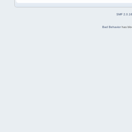
SMF 2.0.1
Bad Behavior
has bl