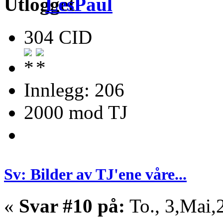
LesPaul
304 CID
Innlegg: 206
2000 mod TJ
Sv: Bilder av TJ'ene våre...
«
Svar #10 på:
To., 3,Mai,