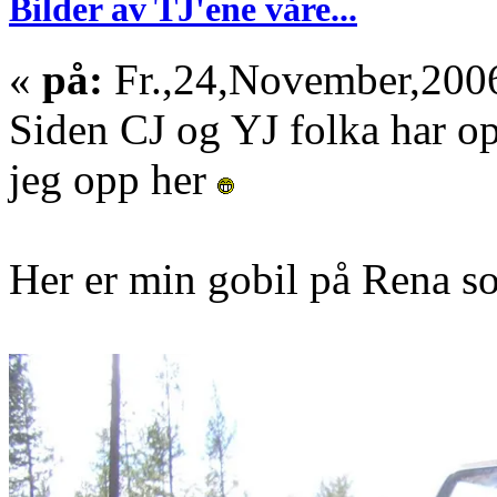
Bilder av TJ'ene våre...
«
på:
Fr.,24,November,2006
Siden CJ og YJ folka har opp
jeg opp her
Her er min gobil på Rena 