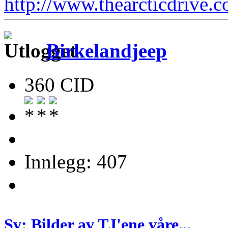
http://www.thearcticdrive.
Birkelandjeep
360 CID
Innlegg: 407
Sv: Bilder av TJ'ene våre...