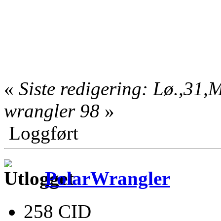
«
Siste redigering: Lø.,31,
wrangler 98
»
Loggført
PolarWrangler
258 CID