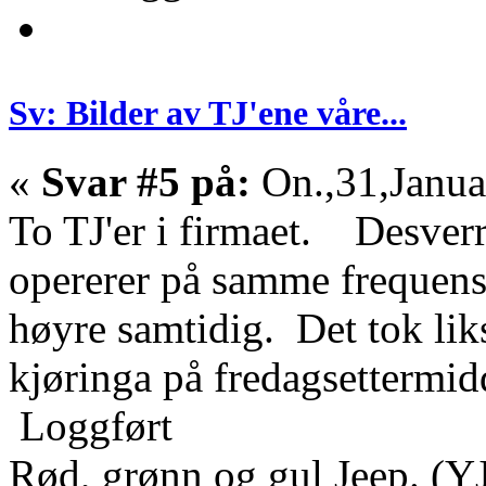
Sv: Bilder av TJ'ene våre...
«
Svar #5 på:
On.,31,Janua
To TJ'er i firmaet. Desverr
opererer på samme frequens,
høyre samtidig. Det tok lik
kjøringa på fredagsettermid
Loggført
Rød, grønn og gul Jeep. (YJ