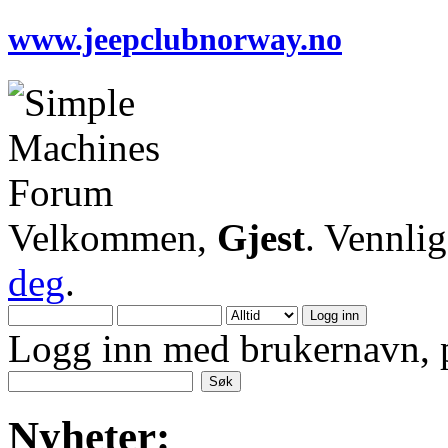
www.jeepclubnorway.no
Velkommen,
Gjest
. Vennli
deg
.
Logg inn med brukernavn, p
Nyheter: