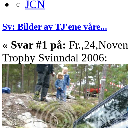
Sv: Bilder av TJ'ene våre...
«
Svar #1 på:
Fr.,24,Novem
Trophy Svinndal 2006: