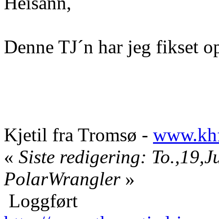
Heisann,
Denne TJ´n har jeg fikset 
Kjetil fra Tromsø -
www.khf
«
Siste redigering: To.,19,
PolarWrangler
»
Loggført