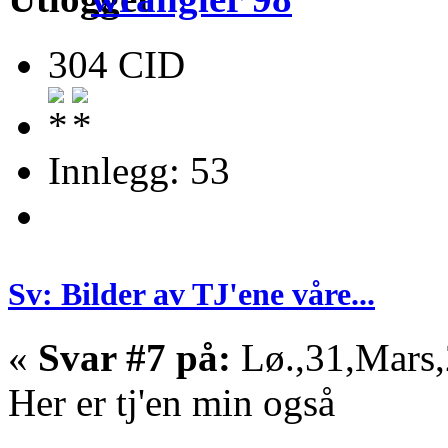
304 CID
Innlegg: 53
Sv: Bilder av TJ'ene våre...
«
Svar #7 på:
Lø.,31,Mars,
Her er tj'en min også