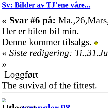
Sv: Bilder av TJ'ene våre...
«
Svar #6 på:
Ma.,26,Mars,
Her er bilen bil min.
Denne kommer tilsalgs.
«
Siste redigering: Ti.,31,
»
Loggført
The suvival of the fittest.
wrangler 98