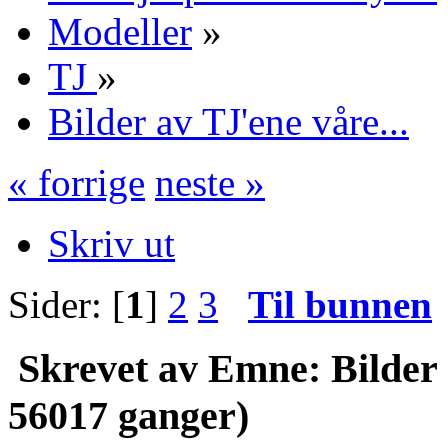
Modeller
»
TJ
»
Bilder av TJ'ene våre...
« forrige
neste »
Skriv ut
Sider: [
1
]
2
3
Til bunnen
Skrevet av
Emne: Bilder a
56017 ganger)