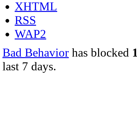
XHTML
RSS
WAP2
Bad Behavior
has blocked
last 7 days.