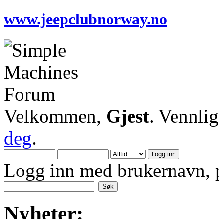
www.jeepclubnorway.no
Velkommen,
Gjest
. Vennli
deg
.
Logg inn med brukernavn, p
Nyheter: