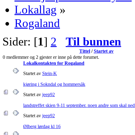
Lokallag
»
Rogaland
Sider: [
1
]
2
Til bunnen
Tittel
/
Startet av
0 medlemmer og 2 gjester er inne på dette forumet.
Lokalkontakten for Rogaland
Startet av
Stein-K
kjøring i Sokndal og hommersåk
Startet av
jeep92
landstreffet skien 9-11 september. noen andre som skal ned
Startet av
jeep92
Ølberg lørdag kl 16