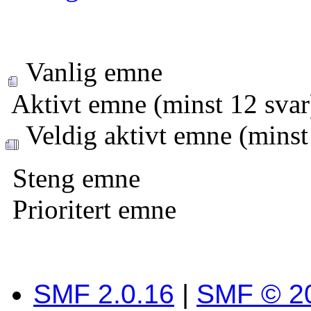
Vanlig emne
Aktivt emne (minst 12 svar
Veldig aktivt emne (minst
Steng emne
Prioritert emne
SMF 2.0.16
|
SMF © 2