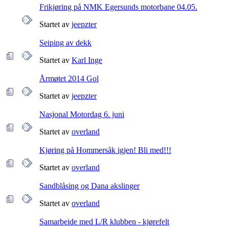
Frikjøring på NMK Egersunds motorbane 04.05.
Startet av
jeepzter
Seiping av dekk
Startet av
Karl Inge
Årmøtet 2014 Gol
Startet av
jeepzter
Nasjonal Motordag 6. juni
Startet av
overland
Kjøring på Hommersåk igjen! Bli med!!!
Startet av
overland
Sandblåsing og Dana akslinger
Startet av
overland
Samarbeide med L/R klubben - kjørefelt