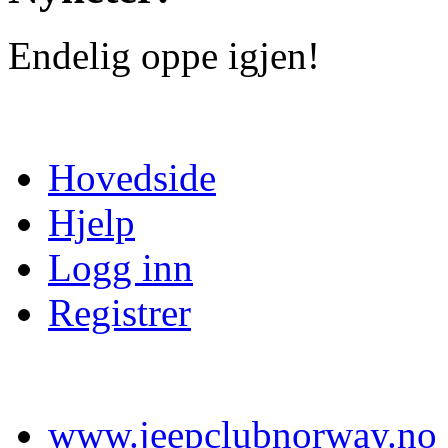
Endelig oppe igjen!
Hovedside
Hjelp
Logg inn
Registrer
www.jeepclubnorway.no