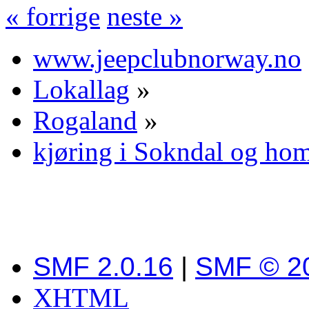
« forrige
neste »
www.jeepclubnorway.no
Lokallag
»
Rogaland
»
kjøring i Sokndal og ho
SMF 2.0.16
|
SMF © 2
XHTML