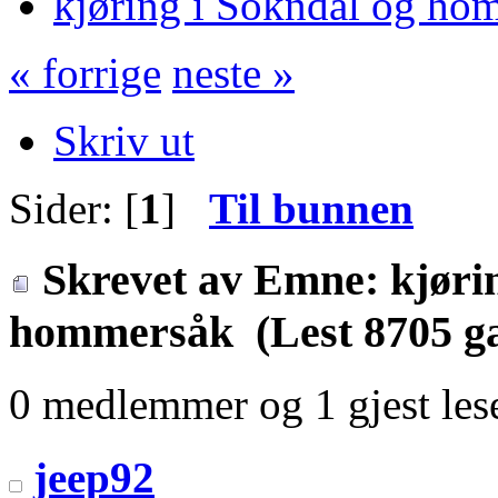
kjøring i Sokndal og ho
« forrige
neste »
Skriv ut
Sider: [
1
]
Til bunnen
Skrevet av
Emne: kjørin
hommersåk (Lest 8705 g
0 medlemmer og 1 gjest lese
jeep92