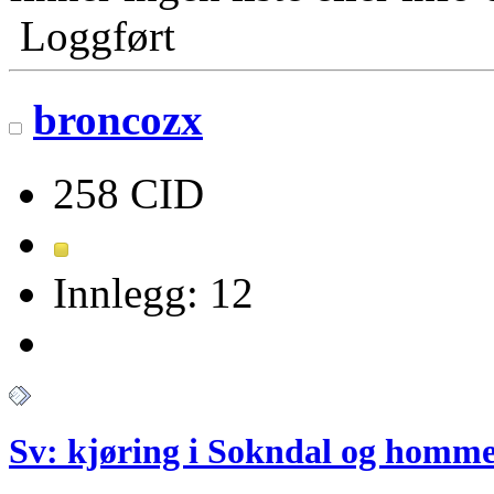
Loggført
broncozx
258 CID
Innlegg: 12
Sv: kjøring i Sokndal og homm