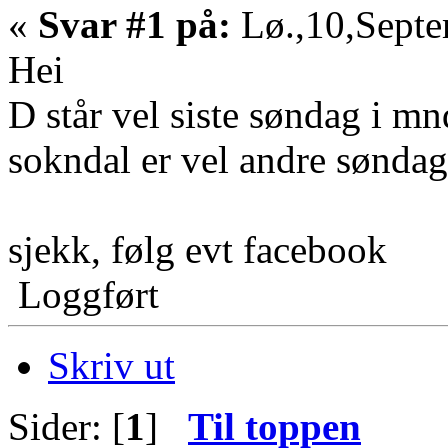
«
Svar #1 på:
Lø.,10,Septe
Hei
D står vel siste søndag i mn
sokndal er vel andre søndag
sjekk, følg evt facebook
Loggført
Skriv ut
Sider: [
1
]
Til toppen