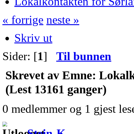
Lokalkontakten for Sørla
« forrige
neste »
Skriv ut
Sider: [
1
]
Til bunnen
Skrevet av
Emne: Lokalko
(Lest 13161 ganger)
0 medlemmer og 1 gjest lese
Stein-K