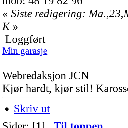
mob: 48 19 82 96
«
Siste redigering: Ma.,23,
K
»
Loggført
Min garasje
Webredaksjon JCN
Kjør hardt, kjør stil! Karosse
Skriv ut
Sider: [
1
]
Til toppen