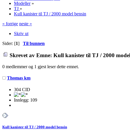
Modeller
»
TJ
»
Kull kanister til TJ / 2000 model bensin
« forrige
neste »
Skriv ut
Sider: [
1
]
Til bunnen
Skrevet av
Emne: Kull kanister til TJ / 2000 mode
0 medlemmer og 1 gjest leser dette emnet.
Thomas km
304 CID
Innlegg: 109
Kull kanister til TJ / 2000 model bensin