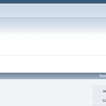
Svar
39
51