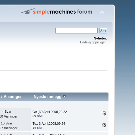
Nyheter:
Endelig oppe igjen!
/
Visninger
Nyeste innlegg
4 Svar
On.,30,April,2008,22,22
av
sivrt
50 Visninger
10 Svar
To., 3,April,2008,09,24
av
sivrt
27 Visninger
52 Svar