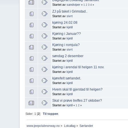
Startet av
sandviper
«
1
2
3
4
»
ZJ på taket i Grimstad..
Startet av
sivrt
kjøring 24.02.08
Startet av
kjetil
Kjøring i Januar??
Startet av
kjetil
Kjøring i romjula?
Startet av
sivrt
søndag 2 desember
Startet av
kjetil
kjøring i arendal til helgen 11 nov.
Startet av
kjetil
kjørefelt sørlandet.
Startet av
kjetil
Hvem skal til gjerstad til helgen?
Startet av
kjetil
Skal vi prøve treffes 27 oktober?
Startet av
kjetil
«
1
2
»
Sider:
1
[
2
]
Til toppen
www.jeepclubnorway.no
»
Lokallag
»
Sørlandet