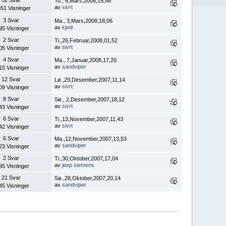
To., 6,Mars,2008,15,48
av
sivrt
51 Visninger
3 Svar
Ma., 3,Mars,2008,18,06
av
kjetil
95 Visninger
2 Svar
Ti.,26,Februar,2008,01,52
av
sivrt
05 Visninger
4 Svar
Ma., 7,Januar,2008,17,20
av
sandviper
15 Visninger
12 Svar
Lø.,29,Desember,2007,11,14
av
sivrt
09 Visninger
8 Svar
Sø., 2,Desember,2007,18,12
av
sivrt
43 Visninger
6 Svar
Ti.,13,November,2007,11,43
av
sivrt
42 Visninger
6 Svar
Ma.,12,November,2007,13,53
av
sandviper
23 Visninger
2 Svar
Ti.,30,Oktober,2007,17,04
av
jeep siemens
95 Visninger
21 Svar
Sø.,28,Oktober,2007,20,14
av
sandviper
45 Visninger