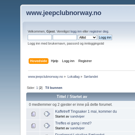
www.jeepclubnorway.no
Velkommen,
Gjest
. Vennligst
logg inn
eller
registrer deg
.
Logg inn med brukernavn, passord og innloggingstid
Hovedside
Hjelp
Logg inn
Registrer
www.jeepclubnorway.no
»
Lokallag
»
Sørlandet
Sider:
1
[
2
]
Til bunnen
Tittel
/
Startet av
0 medlemmer og 2 gjester er inne på dette forumet.
Kaffetreff Tingsaker 1 mai, kommer du
Startet av
sandviper
Treffes ei gang i mnd?
Startet av
sandviper
Dagligprat Lokallag Sørlandet