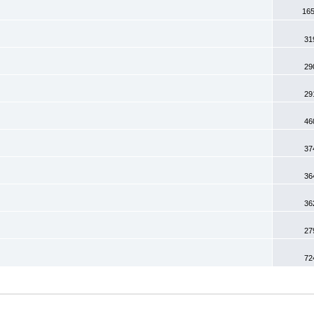
165
31
29
29
46
37
36
36
27
72