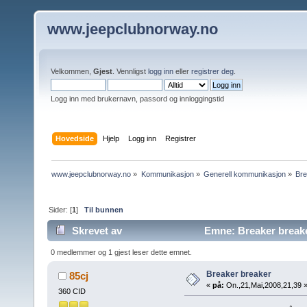
www.jeepclubnorway.no
Velkommen,
Gjest
. Vennligst
logg inn
eller
registrer deg
.
Logg inn med brukernavn, passord og innloggingstid
Hovedside
Hjelp
Logg inn
Registrer
www.jeepclubnorway.no
»
Kommunikasjon
»
Generell kommunikasjon
»
Bre
Sider: [
1
]
Til bunnen
Skrevet av
Emne: Breaker breake
0 medlemmer og 1 gjest leser dette emnet.
Breaker breaker
85cj
«
på:
On.,21,Mai,2008,21,39 
360 CID