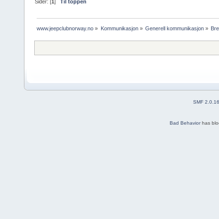
Sider: [
1
]
Til toppen
www.jeepclubnorway.no
»
Kommunikasjon
»
Generell kommunikasjon
»
Bre
SMF 2.0.1
Bad Behavior
has bl