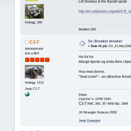
Litt Smokey & the Bandit språk
http://en.wikipedia.org/wiki/CB_s
Innlegg: 280
Medlem 005
Sv: Breaker breaker
CJ-7
«
Svar #1 på:
On.,21,Mai,2008
Administrator
Get a life!!
Ha ha ha
Mange kjente og enda flere Ukjen
Hva med denne:
"Seat cover" – an attractive fema
Innlegg: 1412
Jeep CJ-7
Petter
Clutcher`n. GPW 1943
CJ-7
AMC 360, 35" ARB f&b. 1984
JK Wrangler Rubicon 2009
Jeep Garasjen