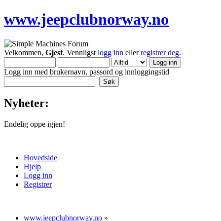
www.jeepclubnorway.no
Velkommen,
Gjest
. Vennligst
logg inn
eller
registrer deg
.
Logg inn med brukernavn, passord og innloggingstid
Nyheter:
Endelig oppe igjen!
Hovedside
Hjelp
Logg inn
Registrer
www.jeepclubnorway.no
»