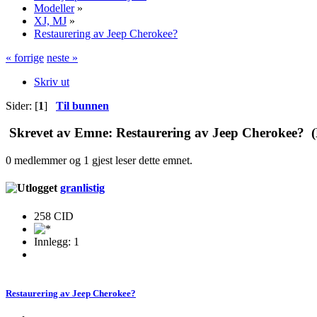
Modeller
»
XJ, MJ
»
Restaurering av Jeep Cherokee?
« forrige
neste »
Skriv ut
Sider: [
1
]
Til bunnen
Skrevet av
Emne: Restaurering av Jeep Cherokee? (
0 medlemmer og 1 gjest leser dette emnet.
granlistig
258 CID
Innlegg: 1
Restaurering av Jeep Cherokee?