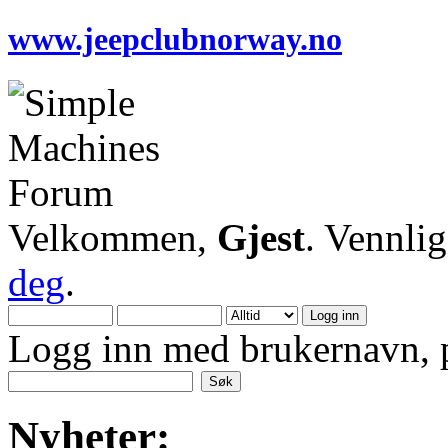
www.jeepclubnorway.no
Velkommen,
Gjest
. Vennli
deg
.
Logg inn med brukernavn, p
Nyheter: