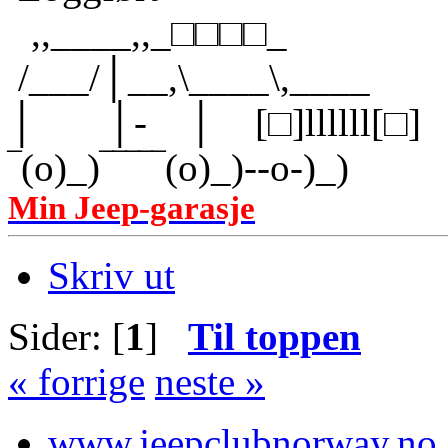
,]
,,____,,_□□□□_
/___/│__,\____\,____
│ │- │ [□]llllll[□]
‾(o)_)‾‾‾‾‾(o)_)--o-)_)
Min Jeep-garasje
Skriv ut
Sider: [
1
]
Til toppen
« forrige
neste »
www.jeepclubnorway.no