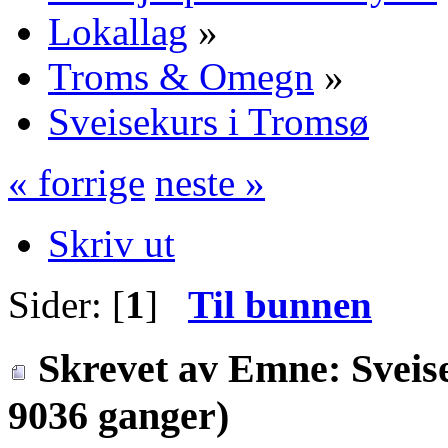
Lokallag
»
Troms & Omegn
»
Sveisekurs i Tromsø
« forrige
neste »
Skriv ut
Sider: [
1
]
Til bunnen
Skrevet av
Emne: Sveise
9036 ganger)