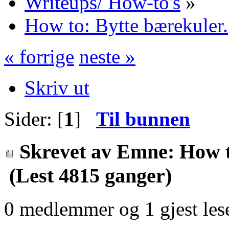
Writeups/ How-to's
»
How to: Bytte bærekuler.
« forrige
neste »
Skriv ut
Sider: [
1
]
Til bunnen
Skrevet av
Emne: How to
(Lest 4815 ganger)
0 medlemmer og 1 gjest lese