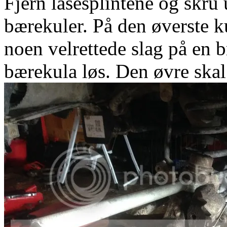
Fjern låsesplintene og skru
bærekuler. På den øverste ku
noen velrettede slag på en b
bærekula løs. Den øvre skal