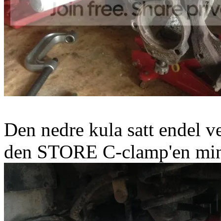
Den nedre kula satt endel v
den STORE C-clamp'en min f