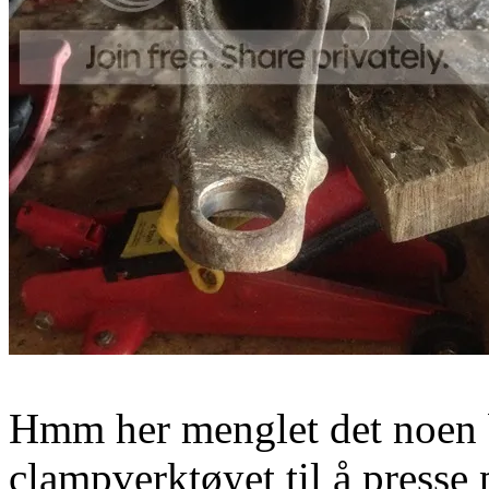
Hmm her menglet det noen b
clampverktøyet til å presse 