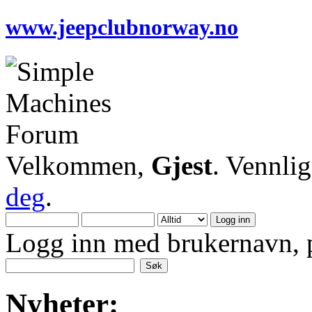
www.jeepclubnorway.no
Velkommen,
Gjest
. Vennli
deg
.
Logg inn med brukernavn, p
Nyheter: