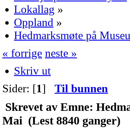
Lokallag
»
Oppland
»
Hedmarksmøte på Museu
« forrige
neste »
Skriv ut
Sider: [
1
]
Til bunnen
Skrevet av
Emne: Hedma
Mai (Lest 8840 ganger)