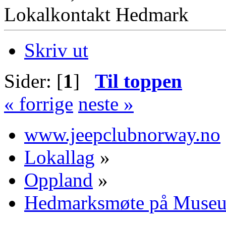
Lokalkontakt Hedmark
Skriv ut
Sider: [
1
]
Til toppen
« forrige
neste »
www.jeepclubnorway.no
Lokallag
»
Oppland
»
Hedmarksmøte på Museu