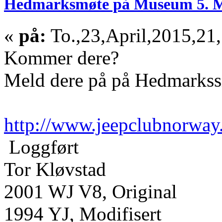
Hedmarksmøte på Museum 5. 
«
på:
To.,23,April,2015,21
Kommer dere?
Meld dere på på Hedmarkss
http://www.jeepclubnorway
Loggført
Tor Kløvstad
2001 WJ V8, Original
1994 YJ, Modifisert