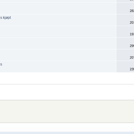
28
s kjøpt
20
19
29
20
es
23