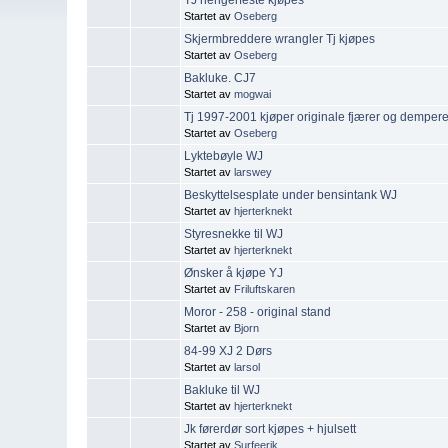
Startet av
Oseberg
Skjermbreddere wrangler Tj kjøpes
Startet av
Oseberg
Bakluke. CJ7
Startet av
mogwai
Tj 1997-2001 kjøper originale fjærer og demper
Startet av
Oseberg
Lyktebøyle WJ
Startet av
larswey
Beskyttelsesplate under bensintank WJ
Startet av
hjerterknekt
Styresnekke til WJ
Startet av
hjerterknekt
Ønsker å kjøpe YJ
Startet av
Friluftskaren
Moror - 258 - original stand
Startet av
Bjorn
84-99 XJ 2 Dørs
Startet av
larsol
Bakluke til WJ
Startet av
hjerterknekt
Jk førerdør sort kjøpes + hjulsett
Startet av
Surfeerik