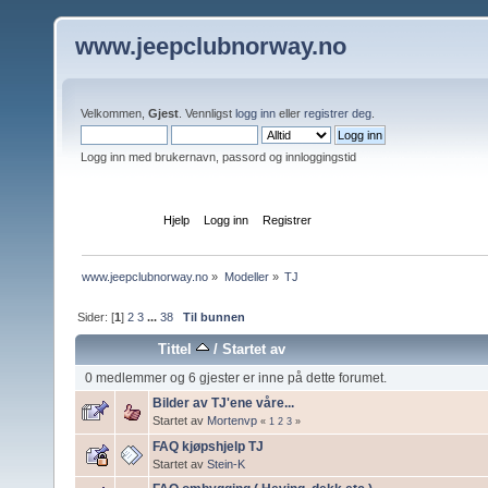
www.jeepclubnorway.no
Velkommen,
Gjest
. Vennligst
logg inn
eller
registrer deg
.
Logg inn med brukernavn, passord og innloggingstid
Hovedside
Hjelp
Logg inn
Registrer
www.jeepclubnorway.no
»
Modeller
»
TJ 
Sider: [
1
]
2
3
...
38
Til bunnen
Tittel
/
Startet av
0 medlemmer og 6 gjester er inne på dette forumet.
Bilder av TJ'ene våre...
Startet av
Mortenvp
«
1
2
3
»
FAQ kjøpshjelp TJ
Startet av
Stein-K