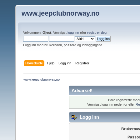
www.jeepclubnorway.no
Velkommen,
Gjest
. Vennligst
logg inn
eller
registrer deg
.
Logg inn med brukernavn, passord og innloggingstid
Hovedside
Hjelp
Logg inn
Registrer
www.jeepclubnorway.no
Advarsel!
Bare registrerte med
Vennligst logg inn nedenfor eller
Re
Logg inn
Brukernav
Passor