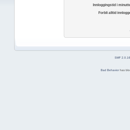
Innloggingstid i minutt
Forbli alltid innlogg
SMF 2.0.1
Bad Behavior
has bl